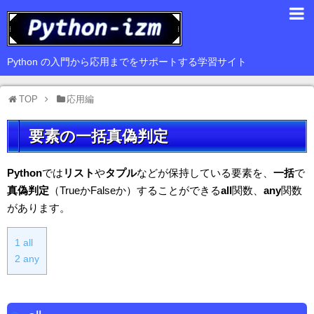
入門編
Python の入門から応用までをサポートする学習サイト
基礎編
TOP
応用編
応用編
要素の一括真偽判定
豆知識
サードパーティ
Python
では
リスト
や
タプル
などが保持している要素を、
一括
で
真偽判定
（TrueかFalseか）することができる
all
関数、
any
関数
Web
があります。
GUI
1
all
データ解析
2
any