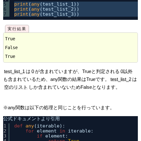
5
print
(
any
(test_list_1))
6
print
(
any
(test_list_2))
7
print
(
any
(test_list_3))
True

False

test_list_1
は
0
が含まれていますが、Trueと判定される
0以外
も含まれているため、any関数の結果はTrueです。
test_list_2
は
空のリスト
しか含まれていないためFalseとなります。
※any関数は以下の処理と同じことを行っています。
公式ドキュメントより引用
1
def
any
(iterable):
2
for
element 
in
iterable:
3
if
element: