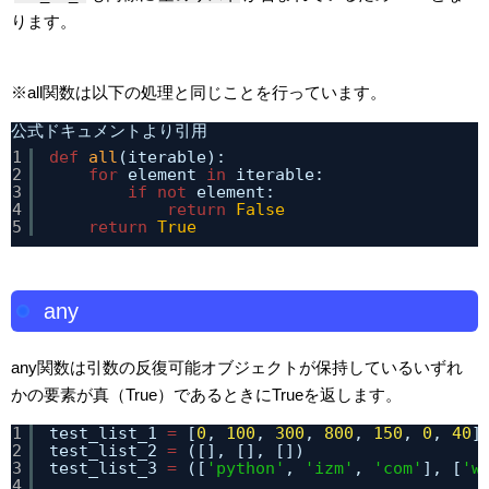
ります。
※all関数は以下の処理と同じことを行っています。
公式ドキュメントより引用
1
def
all
(iterable):
2
for
element 
in
iterable:
3
if
not
element:
4
return
False
5
return
True
any
any関数は引数の反復可能オブジェクトが保持しているいずれ
かの要素が真（True）であるときにTrueを返します。
1
test_list_1 
=
[
0
, 
100
, 
300
, 
800
, 
150
, 
0
, 
40
]
2
test_list_2 
=
([], [], [])
3
test_list_3 
=
([
'python'
, 
'izm'
, 
'com'
], [
'w
4