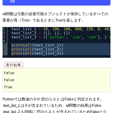
all
all関数は引数の反復可能オブジェクトが保持しているすべての
要素が真（True）であるときにTrueを返します。
1
test_list_1 
=
[
0
, 
100
, 
300
, 
800
, 
150
, 
0
, 
40
]
2
test_list_2 
=
([], [], [])
3
test_list_3 
=
([
'python'
, 
'izm'
, 
'com'
], [
'w
4
5
print
(
all
(test_list_1))
6
print
(
all
(test_list_2))
7
print
(
all
(test_list_3))
False

False

Pythonでは数値の
0
や
空のリスト
はFalseと判定されます。
test_list_1
は
0
が含まれているため、all関数の結果はFalse、
test_list_2
も同様に
空のリスト
が含まれているためFalseとな