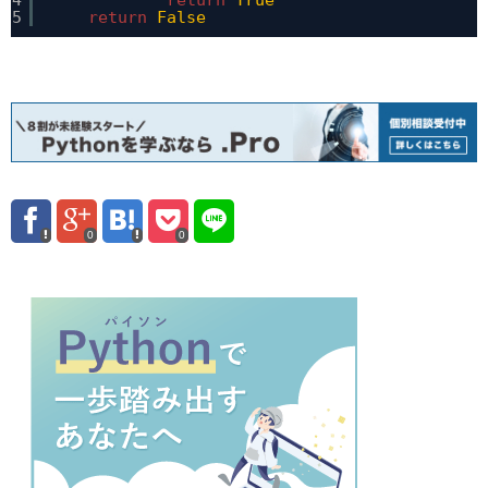
4
return
True
5
return
False
0
0