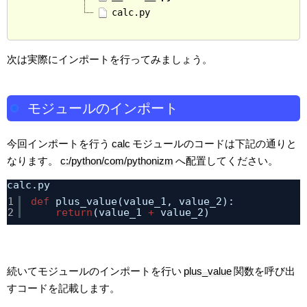
calc.py
次は実際にインポートを行ってみましょう。
モジュールのインポート
今回インポートを行う
calc
モジュールのコードは下記の通りと
なります。
c:/python/com/pythonizm
へ配置してください。
calc.py
1
def
plus_value(value_1, value_2):
2
return
(value_1 
+
value_2)
続いてモジュールのインポートを行い
plus_value
関数を呼び出
すコードを記載します。