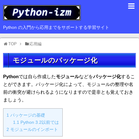
入門編
Python の入門から応用までをサポートする学習サイト
基礎編
TOP
応用編
応用編
モジュールのパッケージ化
豆知識
サードパーティ
Python
では自ら作成した
モジュール
などを
パッケージ化
するこ
とができます。パッケージ化によって、モジュールの整理や名
Web
前の衝突が避けられるようになりますので是非とも覚えておき
ましょう。
GUI
データ解析
1
パッケージの基礎
1.1
Python 3.2以前では
2
モジュールのインポート