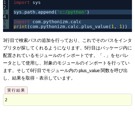
1
import
sys
2
3
sys.path.append(
'c:/python'
)
4
5
import
com.pythonizm.calc
6
print
(com.pythonizm.calc.plus_value(
1
, 
1
))
3行目で検索パスの追加を行っており、これでそのパスをインタ
プリタが探してくれるようになります。5行目はパッケージ内に
配置されているモジュールのインポートです。「 . 」をセパレ
ータとして使用し、対象のモジュールのインポートを行ってい
ます。そして6行目でモジュール内の
plus_value
関数を呼び出
し、結果を取得・表示しています。