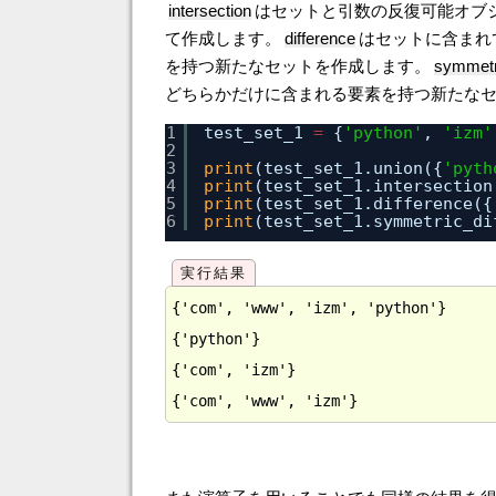
intersection
はセットと引数の反復可能オブ
て作成します。
difference
はセットに含まれ
を持つ新たなセットを作成します。
symmetr
どちらかだけに含まれる要素を持つ新たな
1
test_set_1 
=
{
'python'
, 
'izm'
2
3
print
(test_set_1.union({
'pyth
4
print
(test_set_1.intersection
5
print
(test_set_1.difference({
6
print
(test_set_1.symmetric_di
{'com', 'www', 'izm', 'python'}

{'python'}

{'com', 'izm'}
