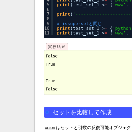
4
print
(test_set_1 <
=
{
'python
5
print
(test_set_1 <
=
{
'www'
, 
6
7
print
(
'---------------------
8
9
# issupersetと同じ
10
print
(test_set_1 >
=
{
'python
11
print
(test_set_1 >
=
{
'www'
, 
False

True

----------------------------

True

セットを比較して作成
union
はセットと引数の反復可能オブジェク