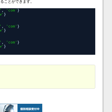
得ることができます。
'
, 
'com'
}
w'
}
'
, 
'com'
}
w'
}
'
, 
'com'
}
w'
}