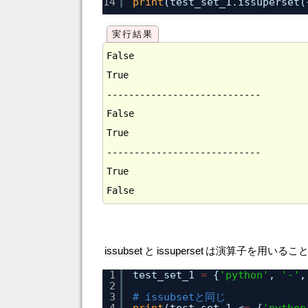
14
print
(test_set_1.issuperset(
False

True

----------------------------

False

True

----------------------------

True

issubset
と
issuperset
は演算子を用いるこ
1
test_set_1 
=
{
'python'
, 
'-'
,
2
3
# issubsetと同じ