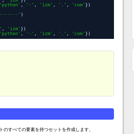
'
, 
'izm'
})
'python'
, 
'-'
, 
'izm'
, 
'.'
, 
'com'
})
-------'
)
'
, 
'izm'
})
'python'
, 
'-'
, 
'izm'
, 
'.'
, 
'com'
})
トのすべての要素を持つセットを作成します。