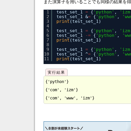
また演算子を用いることでも同様の結果を
1
test_set_1 
=
{
'python'
, 
'izm
2
test_set_1 &
=
{
'python'
, 
'ww
3
print
(test_set_1)
4
5
test_set_1 
=
{
'python'
, 
'izm
6
test_set_1 
-
=
{
'python'
, 
'ww
7
print
(test_set_1)
8
9
test_set_1 
=
{
'python'
, 
'izm
10
test_set_1 ^
=
{
'python'
, 
'ww
11
print
(test_set_1)
{'python'}

{'com', 'izm'}
