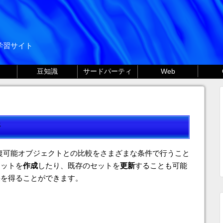
る学習サイト
豆知識
サードパーティ
Web
復可能オブジェクトとの比較をさまざまな条件で行うこと
セットを
作成
したり、既存のセットを
更新
することも可能
果を得ることができます。