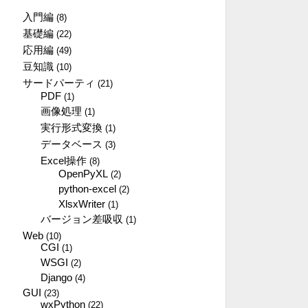
入門編
(8)
基礎編
(22)
応用編
(49)
豆知識
(10)
サードパーティ
(21)
PDF
(1)
画像処理
(1)
実行形式変換
(1)
データベース
(3)
Excel操作
(8)
OpenPyXL
(2)
python-excel
(2)
XlsxWriter
(1)
バージョン差吸収
(1)
Web
(10)
CGI
(1)
WSGI
(2)
Django
(4)
GUI
(23)
wxPython
(22)