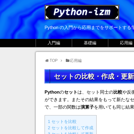
Python の入門から応用までをサポートす
入門編
基礎編
応用編
TOP
応用編
セットの比較・作成・更新
Python
の
セット
は、セット同士の
比較
や反
ができます。またその結果をもって新たな
で、一部の関数は
演算子
を用いても同じ結
1
セットを比較
2
セットを比較して作成