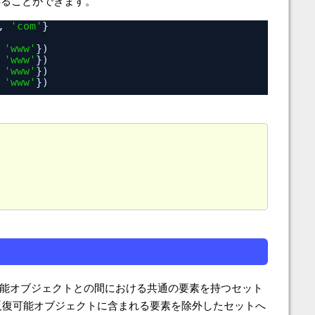
得ることができます。
, 
'com'
}
 
'www'
})
 
'www'
})
 
'www'
})
 
'www'
})
能オブジェクトとの間における共通の要素を持つセット
反復可能オブジェクトに含まれる要素を除外したセットへ