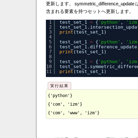
更新します。
symmetric_difference_update
含まれる要素を持つセットへ更新します。
1
test_set_1 
=
{
'python'
, 
'izm
2
test_set_1.intersection_upda
3
print
(test_set_1)
4
5
test_set_1 
=
{
'python'
, 
'izm
6
test_set_1.difference_update
7
print
(test_set_1)
8
9
test_set_1 
=
{
'python'
, 
'izm
10
test_set_1.symmetric_differe
11
print
(test_set_1)
{'python'}

{'com', 'izm'}
