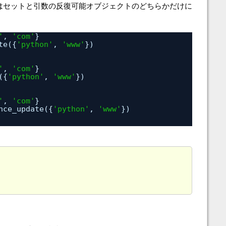
はセットと引数の反復可能オブジェクトのどちらかだけに
'
, 
'com'
}
te({
'python'
, 
'www'
})
'
, 
'com'
}
({
'python'
, 
'www'
})
'
, 
'com'
}
nce_update({
'python'
, 
'www'
})