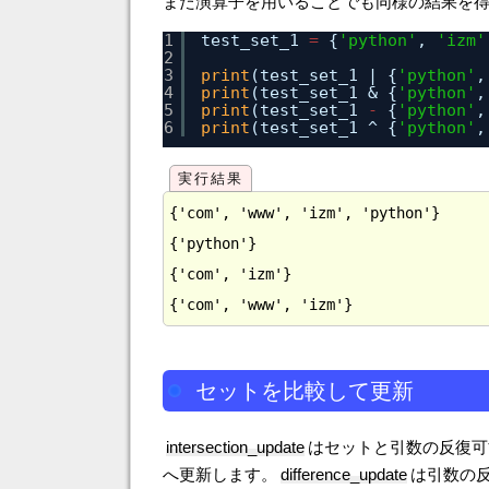
また演算子を用いることでも同様の結果を
1
test_set_1 
=
{
'python'
, 
'izm'
2
3
print
(test_set_1 | {
'python'
,
4
print
(test_set_1 & {
'python'
,
5
print
(test_set_1 
-
{
'python'
,
6
print
(test_set_1 ^ {
'python'
,
{'com', 'www', 'izm', 'python'}

{'python'}

{'com', 'izm'}

セットを比較して更新
intersection_update
はセットと引数の反復可
へ更新します。
difference_update
は引数の