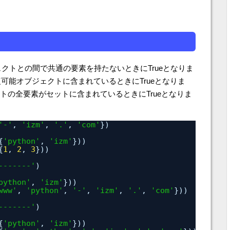
クトとの間で共通の要素を持たないときにTrueとなりま
可能オブジェクトに含まれているときにTrueとなりま
トの全要素がセットに含まれているときにTrueとなりま
'-'
, 
'izm'
, 
'.'
, 
'com'
})
{
'python'
, 
'izm'
}))
{
1
, 
2
, 
3
}))
-------'
)
python'
, 
'izm'
}))
www'
, 
'python'
, 
'-'
, 
'izm'
, 
'.'
, 
'com'
}))
-------'
)
{
'python'
, 
'izm'
}))