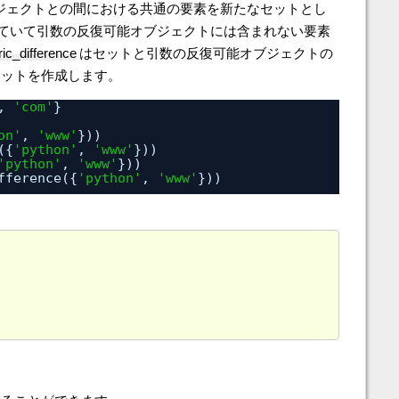
ジェクトとの間における共通の要素を新たなセットとし
ていて引数の反復可能オブジェクトには含まれない要素
ic_difference
はセットと引数の反復可能オブジェクトの
セットを作成します。
, 
'com'
}
on'
, 
'www'
}))
({
'python'
, 
'www'
}))
'python'
, 
'www'
}))
fference({
'python'
, 
'www'
}))