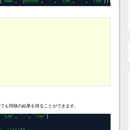
{
'www'
, 
'python'
, 
'-'
, 
'izm'
, 
'.'
, 
'com'
}))
とでも同様の結果を得ることができます。
 
'izm'
, 
'.'
, 
'com'
}