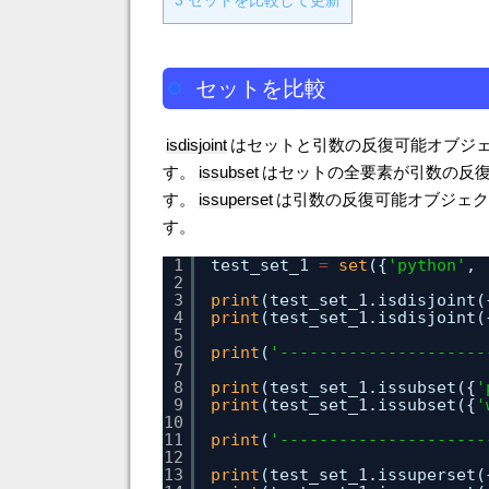
3
セットを比較して更新
セットを比較
isdisjoint
はセットと引数の反復可能オブジェ
す。
issubset
はセットの全要素が引数の反復
す。
issuperset
は引数の反復可能オブジェク
す。
1
test_set_1 
=
set
({
'python'
, 
2
3
print
(test_set_1.isdisjoint(
4
print
(test_set_1.isdisjoint(
5
6
print
(
'---------------------
7
8
print
(test_set_1.issubset({
'
9
print
(test_set_1.issubset({
'
10
11
print
(
'---------------------
12
13
print
(test_set_1.issuperset(