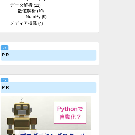
データ解析
(11)
数値解析
(10)
NumPy
(9)
メディア掲載
(4)
P R
P R