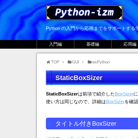
Python の入門から応用までをサポートす
入門編
基礎編
応用編
TOP
GUI
wxPython
StaticBoxSizer
StaticBoxSizer
は前項で紹介した
BoxSizer
に
使い方は同じなので、詳細は
BoxSizer
を確
タイトル付きBoxSizer