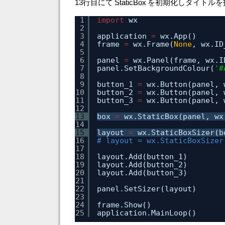
13行目にて
StaticBox
を初期化しタイトルを
1
import
wx
2
3
application 
=
wx.App()
4
frame 
=
wx.Frame(
None
, wx.ID
5
6
panel 
=
wx.Panel(frame, wx.I
7
panel.SetBackgroundColour(
'#
8
9
button_1 
=
wx.Button(panel, 
10
button_2 
=
wx.Button(panel, 
11
button_3 
=
wx.Button(panel, 
12
13
box 
=
wx.StaticBox(panel, wx
14
15
layout 
=
wx.StaticBoxSizer(b
16
# layout = wx.StaticBoxSizer
17
18
layout.Add(button_1)
19
layout.Add(button_2)
20
layout.Add(button_3)
21
22
panel.SetSizer(layout)
23
24
frame.Show()
25
application.MainLoop()