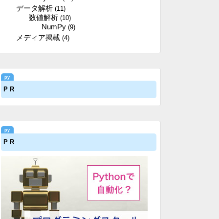
データ解析
(11)
数値解析
(10)
NumPy
(9)
メディア掲載
(4)
P R
P R