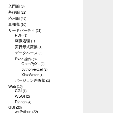
入門編
(8)
基礎編
(22)
応用編
(49)
豆知識
(10)
サードパーティ
(21)
PDF
(1)
画像処理
(1)
実行形式変換
(1)
データベース
(3)
Excel操作
(8)
OpenPyXL
(2)
python-excel
(2)
XlsxWriter
(1)
バージョン差吸収
(1)
Web
(10)
CGI
(1)
WSGI
(2)
Django
(4)
GUI
(23)
wxPython
(22)