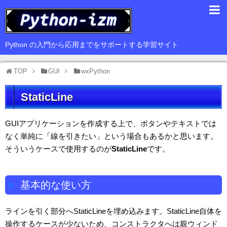
入門編
Python の入門から応用までをサポートする学習サイト
基礎編
TOP
GUI
wxPython
応用編
StaticLine
豆知識
サードパーティ
GUIアプリケーションを作成する上で、ボタンやテキストでは
なく単純に「線を引きたい」という場合もあるかと思います。
Web
そういうケースで使用するのが
StaticLine
です。
GUI
データ解析
基本的な使い方
ラインを引く部分へStaticLineを埋め込みます。StaticLine自体を
操作するケースが少ないため、コンストラクタへは親ウィンド