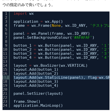
ウの指定のみで良いでしょう。
1
import
wx
2
3
application 
=
wx.App()
4
frame 
=
wx.Frame(
None
, wx.ID_ANY, 
'テストフレ
5
6
panel 
=
wx.Panel(frame, wx.ID_ANY)
7
panel.SetBackgroundColour(
'#AFAFAF'
)
8
9
button_1 
=
wx.Button(panel, wx.ID_ANY, 
'１'
)
10
button_2 
=
wx.Button(panel, wx.ID_ANY, 
'２'
)
11
button_3 
=
wx.Button(panel, wx.ID_ANY, 
'３'
)
12
button_4 
=
wx.Button(panel, wx.ID_ANY, 
'４'
)
13
14
layout 
=
wx.BoxSizer(wx.VERTICAL)
15
layout.Add(button_1)
16
layout.Add(button_2)
17
layout.Add(wx.StaticLine(panel), flag
=
wx.GR
18
layout.Add(button_3)
19
layout.Add(button_4)
20
21
panel.SetSizer(layout)
22
23
frame.Show()
24
application.MainLoop()