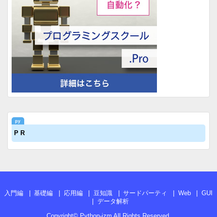
P R
入門編
基礎編
応用編
豆知識
サードパーティ
Web
GUI
データ解析
Copyright©
Python-izm
All Rights Reserved.