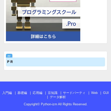
P R
入門編
基礎編
応用編
豆知識
サードパーティ
Web
GUI
データ解析
Copyright©
Python-izm
All Rights Reserved.