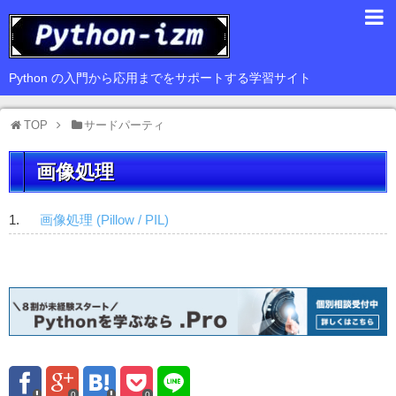
入門編
Python の入門から応用までをサポートする学習サイト
基礎編
TOP
サードパーティ
応用編
画像処理
豆知識
サードパーティ
画像処理 (Pillow / PIL)
Web
GUI
データ解析
0
0