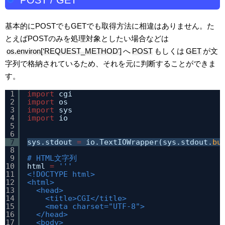
POST / GET
基本的にPOSTでもGETでも取得方法に相違はありません。た
とえばPOSTのみを処理対象としたい場合などは
os.environ[‘REQUEST_METHOD’]
へ
POST
もしくは
GET
が文
字列で格納されているため、それを元に判断することができま
す。
1
import
cgi
2
import
os
3
import
sys
4
import
io
5
6
7
sys.stdout 
=
io.TextIOWrapper(sys.stdout.
bu
8
9
# HTML文字列
10
html 
=
'''
11
<!DOCTYPE html>
12
<html>
13
<head>
14
<title>CGI</title>
15
<meta charset="UTF-8">
16
</head>
17
<body>