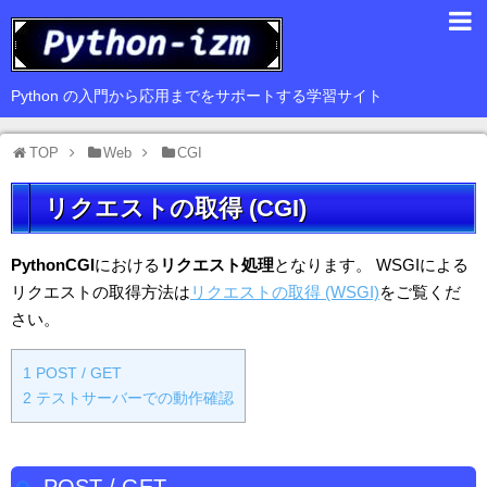
入門編
Python の入門から応用までをサポートする学習サイト
基礎編
TOP
Web
CGI
応用編
リクエストの取得 (CGI)
豆知識
サードパーティ
PythonCGI
における
リクエスト処理
となります。 WSGIによる
リクエストの取得方法は
リクエストの取得 (WSGI)
をご覧くだ
Web
さい。
GUI
1
POST / GET
データ解析
2
テストサーバーでの動作確認