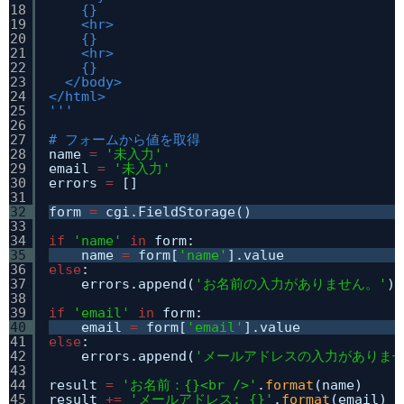
18
{}
19
<hr>
20
{}
21
<hr>
22
{}
23
</body>
24
</html>
25
'''
26
27
# フォームから値を取得
28
name 
=
'未入力'
29
email 
=
'未入力'
30
errors 
=
[]
31
32
form 
=
cgi.FieldStorage()
33
34
if
'name'
in
form:
35
name 
=
form[
'name'
].value
36
else
:
37
errors.append(
'お名前の入力がありません。'
)
38
39
if
'email'
in
form:
40
email 
=
form[
'email'
].value
41
else
:
42
errors.append(
'メールアドレスの入力がありませ
43
44
result 
=
'お名前：{}<br />'
.
format
(name)
45
result 
+
=
'メールアドレス: {}'
.
format
(email)