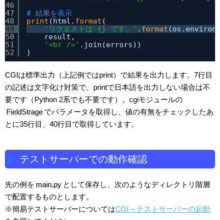
46
47
# 結果を表示
48
print
(html.
format
(
49
'リクエストは {} です。'
.
format
(os.environ
50
result, 
51
'<br />'
.join(errors))
52
)
CGIは標準出力（上記例ではprint）で結果を出力します。7行目
の記述は文字化け対策で、printで日本語を出力しない場合は不
要です（Python 2系でも不要です）。cgiモジュールの
FieldStrage
でパラメータを取得し、値の有無をチェックしたあ
とに35行目、40行目で取得しています。
テストサーバーでの動作確認
先の例を
main.py
として保存し、次のようなディレクトリ階層
で配置するものとします。
※簡易テストサーバーについては
CGI – テストサーバーの起動