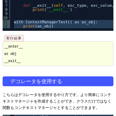
6
7
def
__exit__(
self
, exc_type, exc_value,
8
print
(
'__exit__'
)
9
10
11
with ContextManagerTest() as as_obj:
12
print
(as_obj)
__enter__

as obj

デコレータを使用する
こちらはデコレータを使用するやり方です。より簡単にコンテ
キストマネージャを作成することができ、クラスだけではなく
関数もコンテキストマネージャとすることができます。