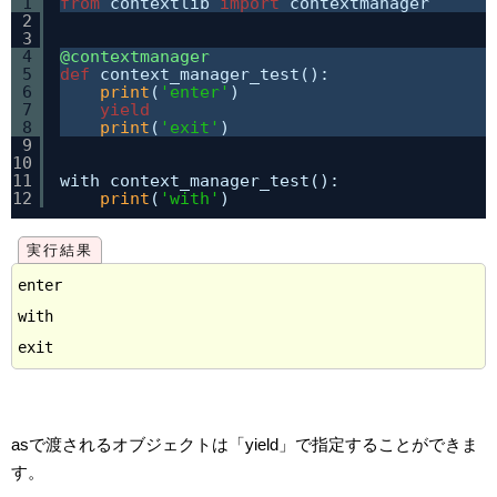
1
from
contextlib 
import
contextmanager
2
3
4
@contextmanager
5
def
context_manager_test():
6
print
(
'enter'
)
7
yield
8
print
(
'exit'
)
9
10
11
with context_manager_test():
12
print
(
'with'
)
enter

with

asで渡されるオブジェクトは「yield」で指定することができま
す。