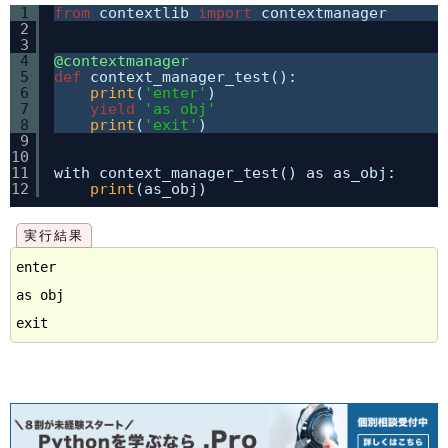
1
from
contextlib 
import
contextmanager
2
3
4
@contextmanager
5
def
context_manager_test():
6
print
(
'enter'
)
7
yield
'as obj'
8
print
(
'exit'
)
9
10
11
with context_manager_test() as as_obj:
12
print
(as_obj)
enter

as obj
