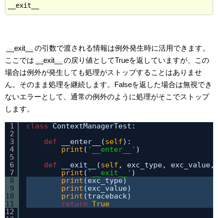
__exit__
の引数で渡される情報は例外発生時に活用できます。
ここでは
__exit__
の戻り値としてTrueを返していますが、この
場合は例外が発生しても処理がストップすることはありませ
ん。そのまま処理を継続します。Falseを返した場合は無視でき
ないエラーとして、通常の例外のように処理がそこでストップ
します。
1
class
ContextManagerTest:
2
3
def
__enter__(
self
):
4
print
(
'__enter__'
)
5
6
def
__exit__(
self
, exc_type, exc_value,
7
print
(
'__exit__'
)
8
print
(exc_type)
9
print
(exc_value)
10
print
(traceback)
11
return
True
12