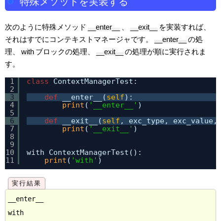
特殊メソッドを実装する
次のように特殊メソッド
__enter__
、
__exit__
を実装すれば、
それはすでにコンテキストマネージャです。
__enter__
の処
理、
with
ブロックの処理、
__exit__
の処理が順に実行されま
す。
1
class
ContextManagerTest:
2
3
def
__enter__(
self
):
4
print
(
'__enter__'
)
5
6
def
__exit__(
self
, exc_type, exc_value,
7
print
(
'__exit__'
)
8
9
10
with ContextManagerTest():
11
print
(
'with'
)
__enter__

with
