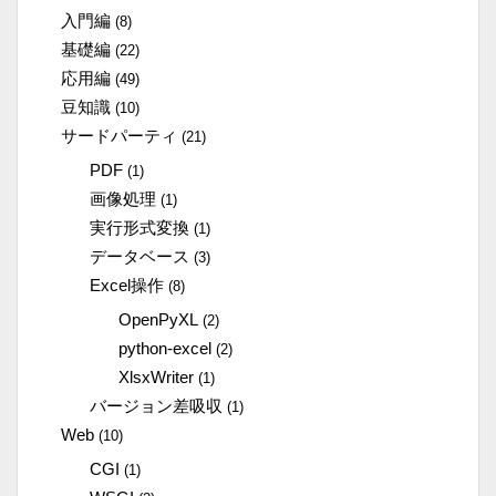
入門編
(8)
基礎編
(22)
応用編
(49)
豆知識
(10)
サードパーティ
(21)
PDF
(1)
画像処理
(1)
実行形式変換
(1)
データベース
(3)
Excel操作
(8)
OpenPyXL
(2)
python-excel
(2)
XlsxWriter
(1)
バージョン差吸収
(1)
Web
(10)
CGI
(1)