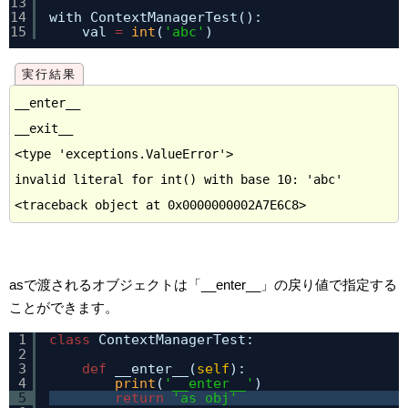
13
14
with ContextManagerTest():
15
val 
=
int
(
'abc'
)
__enter__

__exit__

<type 'exceptions.ValueError'>

invalid literal for int() with base 10: 'abc'

asで渡されるオブジェクトは「__enter__」の戻り値で指定する
ことができます。
1
class
ContextManagerTest:
2
3
def
__enter__(
self
):
4
print
(
'__enter__'
)
5
return
'as obj'