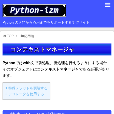
入門編
Python の入門から応用までをサポートする学習サイト
基礎編
TOP
応用編
応用編
コンテキストマネージャ
豆知識
サードパーティ
Python
では
with
文で前処理、後処理を行えるようにする場合、
そのオブジェクトは
コンテキストマネージャ
である必要があり
Web
ます。
GUI
1
特殊メソッドを実装する
データ解析
2
デコレータを使用する