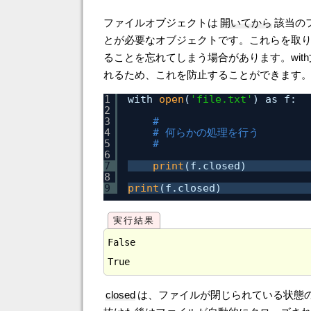
ファイルオブジェクトは
開いてから
該当の
とが必要なオブジェクトです。これらを取
ることを忘れてしまう場合があります。wi
れるため、これを防止することができます
1
with 
open
(
'file.txt'
) as f:
2
3
#
4
# 何らかの処理を行う
5
#
6
7
print
(f.closed)
8
9
print
(f.closed)
False

closed
は、ファイルが閉じられている状態の時