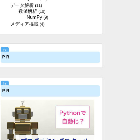
データ解析
(11)
数値解析
(10)
NumPy
(9)
メディア掲載
(4)
P R
P R