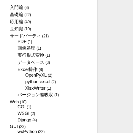
入門編
(8)
基礎編
(22)
応用編
(49)
豆知識
(10)
サードパーティ
(21)
PDF
(1)
画像処理
(1)
実行形式変換
(1)
データベース
(3)
Excel操作
(8)
OpenPyXL
(2)
python-excel
(2)
XlsxWriter
(1)
バージョン差吸収
(1)
Web
(10)
CGI
(1)
WSGI
(2)
Django
(4)
GUI
(23)
wxPython
(22)