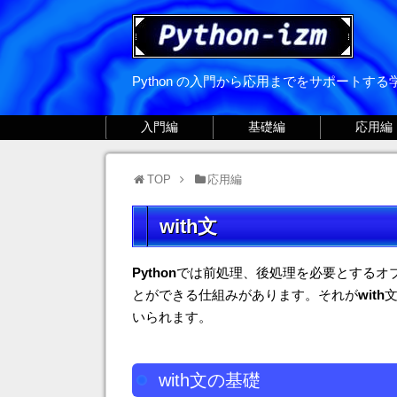
Python の入門から応用までをサポートす
入門編
基礎編
応用編
TOP
応用編
with文
Python
では前処理、後処理を必要とするオ
とができる仕組みがあります。それが
with
いられます。
with文の基礎