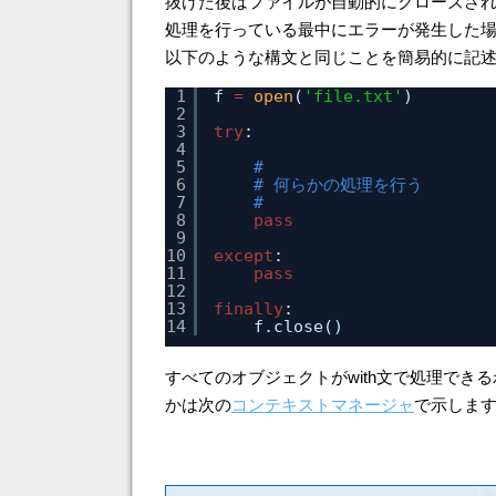
抜けた後はファイルが自動的にクローズさ
処理を行っている最中にエラーが発生した
以下のような構文と同じことを簡易的に記
1
f 
=
open
(
'file.txt'
)
2
3
try
:
4
5
#
6
# 何らかの処理を行う
7
#
8
pass
9
10
except
:
11
pass
12
13
finally
:
14
f.close()
すべてのオブジェクトがwith文で処理で
かは次の
コンテキストマネージャ
で示しま