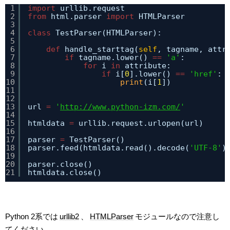
1
import
urllib.request
2
from
html.parser 
import
HTMLParser
3
4
class
TestParser(HTMLParser):
5
6
def
handle_starttag(
self
, tagname, attr
7
if
tagname.lower() 
=
=
'a'
:
8
for
i 
in
attribute:
9
if
i[
0
].lower() 
=
=
'href'
:
10
print
(i[
1
])
11
12
13
url 
=
'
http://www.python-izm.com/
'
14
15
htmldata 
=
urllib.request.urlopen(url)
16
17
parser 
=
TestParser()
18
parser.feed(htmldata.read().decode(
'UTF-8'
)
19
20
parser.close()
21
htmldata.close()
Python 2系では
urllib2
、
HTMLParser
モジュールなので注意し
てください。