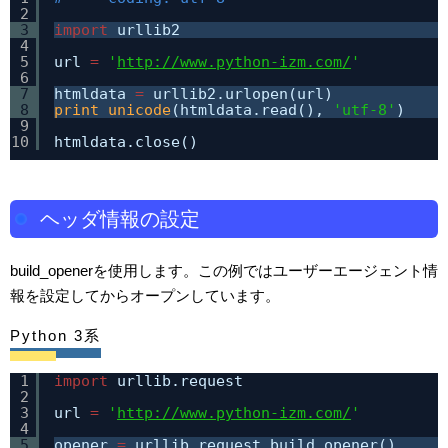
2
3
import
urllib2
4
5
url 
=
'
http://www.python-izm.com/
'
6
7
htmldata 
=
urllib2.urlopen(url)
8
print
unicode
(htmldata.read(), 
'utf-8'
)
9
10
htmldata.close()
ヘッダ情報の設定
build_openerを使用します。この例ではユーザーエージェント情
報を設定してからオープンしています。
Python 3系
1
import
urllib.request
2
3
url 
=
'
http://www.python-izm.com/
'
4
5
opener 
=
urllib.request.build_opener()