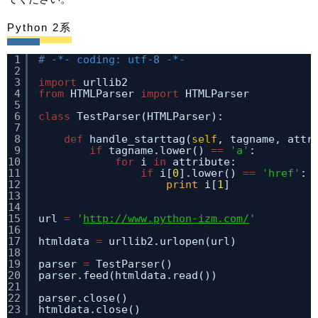
Python 2系
1
# -*- coding: utf-8 -*- 
2
3
import
urllib2
4
from
HTMLParser 
import
HTMLParser
5
6
class
TestParser(HTMLParser):
7
8
def
handle_starttag(
self
, tagname, attr
9
if
tagname.lower() 
=
=
'a'
:
10
for
i 
in
attribute:
11
if
i[
0
].lower() 
=
=
'href'
:
12
print
i[
1
]
13
14
15
url 
=
'
http://www.python-izm.com/
'
16
17
htmldata 
=
urllib2.urlopen(url)
18
19
parser 
=
TestParser()
20
parser.feed(htmldata.read())
21
22
parser.close()
23
htmldata.close()