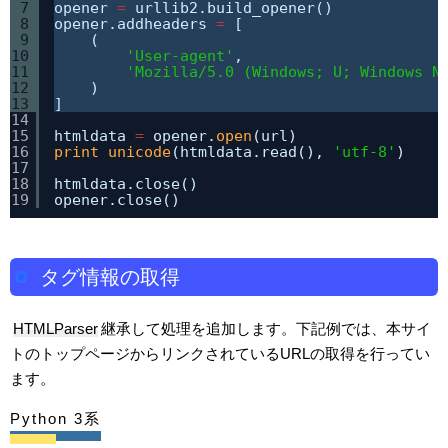
7
opener 
=
urllib2.build_opener()
8
opener.addheaders 
=
[
9
(
10
'User-agent'
, 
11
'Mozilla/5.0 (Windows; U; Windows N
12
)
13
]
14
15
htmldata 
=
opener.
open
(url)
16
print
unicode
(htmldata.read(), 
'utf-8'
)
17
18
htmldata.close()
19
opener.close()
タグ情報の取得
HTMLParser
継承して処理を追加します。下記例では、本サイ
トのトップページからリンクされているURLの取得を行ってい
ます。
Python 3系