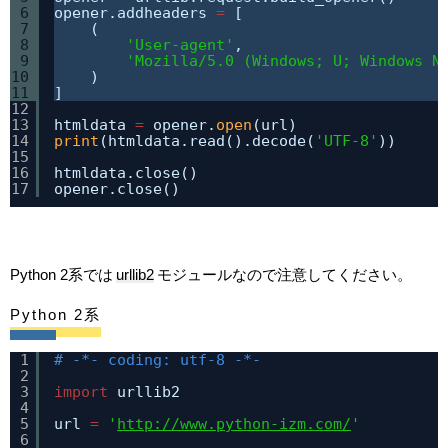
6
opener.addheaders 
=
[
7
(
8
'User-agent'
, 
9
'Mozilla/5.0 (Windows; U; Windows N
10
)
11
]
12
13
htmldata 
=
opener.
open
(url)
14
print
(htmldata.read().decode(
'UTF-8'
))
15
16
htmldata.close()
17
opener.close()
Python 2系では
urllib2
モジュールなので注意してください。
Python 2系
1
# -*- coding: utf-8 -*- 
2
3
import
urllib2
4
5
url 
=
'
http://www.python-izm.com/
'
6