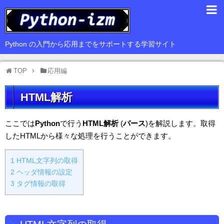
入門編
Python の入門から応用までをサポートする学習サイト
基礎編
TOP
応用編
応用編
HTML解析
豆知識
サードパーティ
ここでは
Python
で行う
HTML解析
(
パース
)を解説します。取得
したHTMLから様々な処理を行うことができます。
Web
1
GUI
HTML文字列の取得
2
ヘッダ情報の設定
データ解析
3
タグ情報の取得