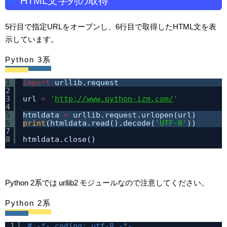
HTML文字列の取得
5行目で指定URLをオープンし、6行目で取得したHTML文を表
示しています。
Python 3系
1
import
urllib.request
2
3
url 
=
'
http://www.python-izm.com/
'
4
5
htmldata 
=
urllib.request.urlopen(url)
6
print
(htmldata.read().decode(
'UTF-8'
))
7
8
htmldata.close()
Python 2系では
urllib2
モジュールなので注意してください。
Python 2系
1
# -*- coding: utf-8 -*- 