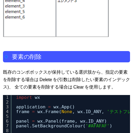
要素の削除
既存のコンボボックスが保持している選択肢から、指定の要素
を削除する場合は
Delete
を(引数は削除したい要素のインデック
ス)、 全ての要素を削除する場合は
Clear
を使用します。
1
import
wx
2
3
application 
=
wx.App()
4
frame 
=
wx.Frame(
None
, wx.ID_ANY, 
'テストフレ
5
6
panel 
=
wx.Panel(frame, wx.ID_ANY)
7
panel.SetBackgroundColour(
'#AFAFAF'
)
8