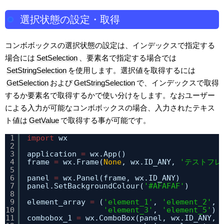
選択状態の設定・取得
コンボボックスの選択状態の設定は、インデックスで指定する
場合には
SetSelection
、要素名で指定する場合では
SetStringSelection
を使用します。選択値を取得するには
GetSelection
および
GetStringSelection
で、インデックスで取得
するか要素名で取得するかで使い分けをします。なおユーザー
による入力が可能なコンボボックスの場合、入力されたテキス
ト値は
GetValue
で取得する事が可能です。
1
import
wx
2
3
application 
=
wx.App()
4
frame 
=
wx.Frame(
None
, wx.ID_ANY, 
'テストフレ
5
6
panel 
=
wx.Panel(frame, wx.ID_ANY)
7
panel.SetBackgroundColour(
'#AFAFAF'
)
8
9
element_array 
=
(
'element_1'
, 
'element_2'
, 
10
'element_3'
, 
'element_5'
)
11
combobox_1 
=
wx.ComboBox(panel, wx.ID_ANY, 