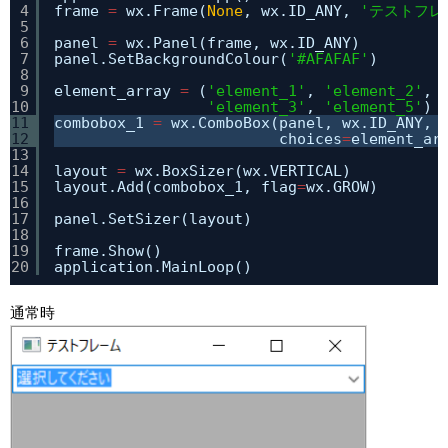
4
frame 
=
wx.Frame(
None
, wx.ID_ANY, 
'テストフレ
5
6
panel 
=
wx.Panel(frame, wx.ID_ANY)
7
panel.SetBackgroundColour(
'#AFAFAF'
)
8
9
element_array 
=
(
'element_1'
, 
'element_2'
, 
10
'element_3'
, 
'element_5'
)
11
combobox_1 
=
wx.ComboBox(panel, wx.ID_ANY, 
12
choices
=
element_ar
13
14
layout 
=
wx.BoxSizer(wx.VERTICAL)
15
layout.Add(combobox_1, flag
=
wx.GROW)
16
17
panel.SetSizer(layout)
18
19
frame.Show()
20
application.MainLoop()
通常時