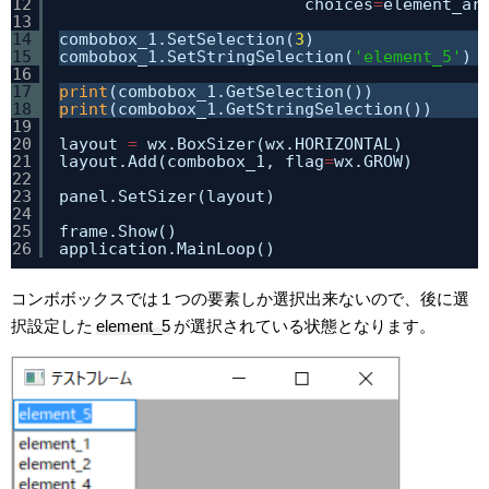
12
choices
=
element_ar
13
14
combobox_1.SetSelection(
3
)
15
combobox_1.SetStringSelection(
'element_5'
)
16
17
print
(combobox_1.GetSelection())
18
print
(combobox_1.GetStringSelection())
19
20
layout 
=
wx.BoxSizer(wx.HORIZONTAL)
21
layout.Add(combobox_1, flag
=
wx.GROW)
22
23
panel.SetSizer(layout)
24
25
frame.Show()
26
application.MainLoop()
コンボボックスでは１つの要素しか選択出来ないので、後に選
択設定した
element_5
が選択されている状態となります。