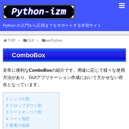
入門編
Python の入門から応用までをサポートする学習サイト
基礎編
TOP
GUI
wxPython
応用編
ComboBox
豆知識
サードパーティ
非常に便利な
ComboBox
の紹介です。用途に応じて様々な使用
方法があり、GUIアプリケーション作成において欠かせない存
Web
在となっています。
GUI
1
シンプル型
データ解析
2
ドロップダウン型
3
リードオンリー型
4
ソート指定
5
要素の追加