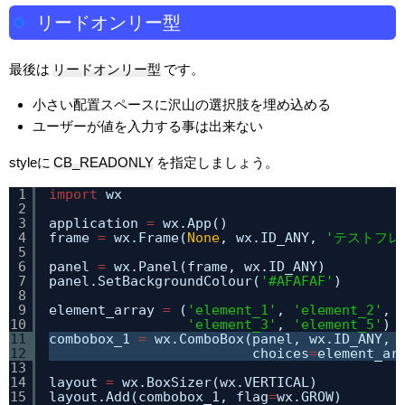
リードオンリー型
最後は
リードオンリー型
です。
小さい配置スペースに沢山の選択肢を埋め込める
ユーザーが値を入力する事は出来ない
styleに
CB_READONLY
を指定しましょう。
1
import
wx
2
3
application 
=
wx.App()
4
frame 
=
wx.Frame(
None
, wx.ID_ANY, 
'テストフレ
5
6
panel 
=
wx.Panel(frame, wx.ID_ANY)
7
panel.SetBackgroundColour(
'#AFAFAF'
)
8
9
element_array 
=
(
'element_1'
, 
'element_2'
, 
10
'element_3'
, 
'element_5'
)
11
combobox_1 
=
wx.ComboBox(panel, wx.ID_ANY, 
12
choices
=
element_ar
13
14
layout 
=
wx.BoxSizer(wx.VERTICAL)
15
layout.Add(combobox_1, flag
=
wx.GROW)