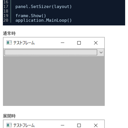
16
17
panel.SetSizer(layout)
18
19
frame.Show()
20
application.MainLoop()
通常時
展開時