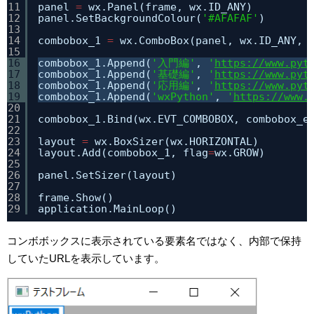
11
panel 
=
wx.Panel(frame, wx.ID_ANY)
12
panel.SetBackgroundColour(
'#AFAFAF'
)
13
14
combobox_1 
=
wx.ComboBox(panel, wx.ID_ANY, 
15
16
combobox_1.Append(
'入門編'
, 
'
https://www.pyt
17
combobox_1.Append(
'基礎編'
, 
'
https://www.pyt
18
combobox_1.Append(
'応用編'
, 
'
https://www.pyt
19
combobox_1.Append(
'wxPython'
, 
'
https://www.
20
21
combobox_1.Bind(wx.EVT_COMBOBOX, combobox_e
22
23
layout 
=
wx.BoxSizer(wx.HORIZONTAL)
24
layout.Add(combobox_1, flag
=
wx.GROW)
25
26
panel.SetSizer(layout)
27
28
frame.Show()
29
application.MainLoop()
コンボボックスに表示されている要素名ではなく、内部で保持
していたURLを表示しています。