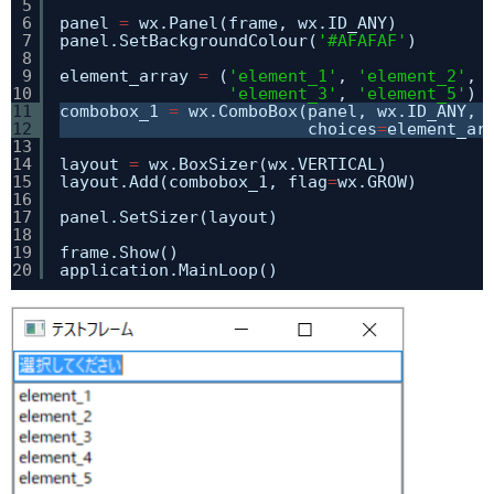
5
6
panel 
=
wx.Panel(frame, wx.ID_ANY)
7
panel.SetBackgroundColour(
'#AFAFAF'
)
8
9
element_array 
=
(
'element_1'
, 
'element_2'
, 
10
'element_3'
, 
'element_5'
)
11
combobox_1 
=
wx.ComboBox(panel, wx.ID_ANY, 
12
choices
=
element_ar
13
14
layout 
=
wx.BoxSizer(wx.VERTICAL)
15
layout.Add(combobox_1, flag
=
wx.GROW)
16
17
panel.SetSizer(layout)
18
19
frame.Show()
20
application.MainLoop()