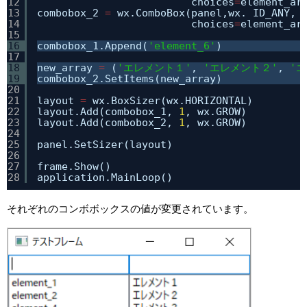
12
choices
=
element_ar
13
combobox_2 
=
wx.ComboBox(panel,wx. ID_ANY, 
14
choices
=
element_ar
15
16
combobox_1.Append(
'element_6'
)
17
18
new_array 
=
(
'エレメント１'
, 
'エレメント２'
, 
'
19
combobox_2.SetItems(new_array)
20
21
layout 
=
wx.BoxSizer(wx.HORIZONTAL)
22
layout.Add(combobox_1, 
1
, wx.GROW)
23
layout.Add(combobox_2, 
1
, wx.GROW)
24
25
panel.SetSizer(layout)
26
27
frame.Show()
28
application.MainLoop()
それぞれのコンボボックスの値が変更されています。