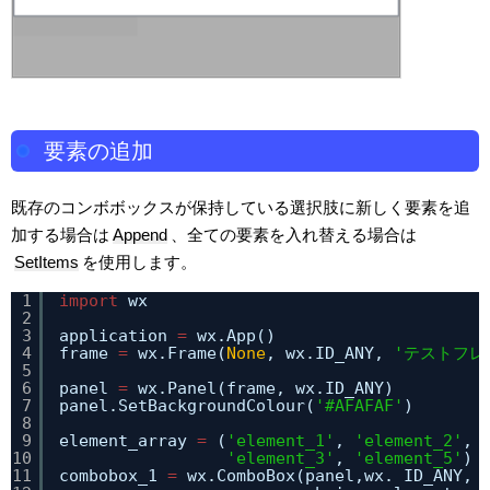
要素の追加
既存のコンボボックスが保持している選択肢に新しく要素を追
加する場合は
Append
、全ての要素を入れ替える場合は
SetItems
を使用します。
1
import
wx
2
3
application 
=
wx.App()
4
frame 
=
wx.Frame(
None
, wx.ID_ANY, 
'テストフレ
5
6
panel 
=
wx.Panel(frame, wx.ID_ANY)
7
panel.SetBackgroundColour(
'#AFAFAF'
)
8
9
element_array 
=
(
'element_1'
, 
'element_2'
, 
10
'element_3'
, 
'element_5'
)
11
combobox_1 
=
wx.ComboBox(panel,wx. ID_ANY, 