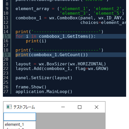
8
9
element_array 
=
(
'element_1'
, 
'element_2'
, 
10
'element_3'
, 
'element_5'
)
11
combobox_1 
=
wx.ComboBox(panel, wx.ID_ANY, 
12
choices
=
element_ar
13
14
print
(
'-------------------------'
)
15
for
i 
in
combobox_1.GetItems():
16
print
(i)
17
18
print
(
'-------------------------'
)
19
print
(combobox_1.GetCount())
20
21
layout 
=
wx.BoxSizer(wx.HORIZONTAL)
22
layout.Add(combobox_1, flag
=
wx.GROW)
23
24
panel.SetSizer(layout)
25
26
frame.Show()
27
application.MainLoop()