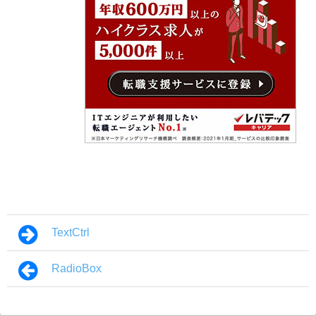
TextCtrl
RadioBox