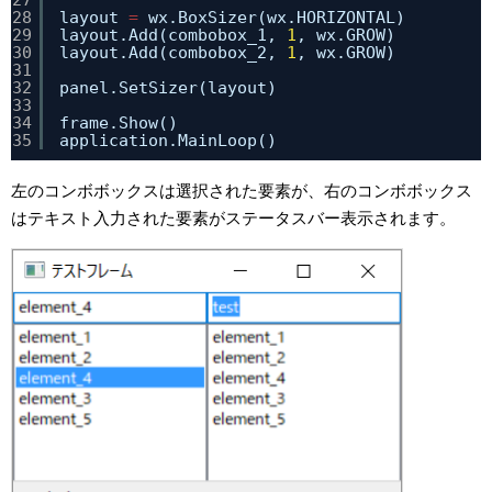
27
28
layout 
=
wx.BoxSizer(wx.HORIZONTAL)
29
layout.Add(combobox_1, 
1
, wx.GROW)
30
layout.Add(combobox_2, 
1
, wx.GROW)
31
32
panel.SetSizer(layout)
33
34
frame.Show()
35
application.MainLoop()
左のコンボボックスは選択された要素が、右のコンボボックス
はテキスト入力された要素がステータスバー表示されます。