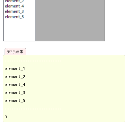
-------------------------

element_1

element_2

element_4

element_3

element_5

-------------------------
