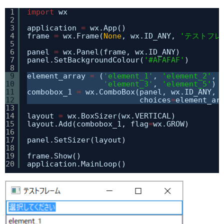
1
import
wx
2
3
application 
=
wx.App()
4
frame 
=
wx.Frame(
None
, wx.ID_ANY, 
'テストフレ
5
6
panel 
=
wx.Panel(frame, wx.ID_ANY)
7
panel.SetBackgroundColour(
'#AFAFAF'
)
8
9
element_array 
=
(
'element_1'
, 
'element_2'
, 
10
'element_3'
, 
'element_5'
)
11
combobox_1 
=
wx.ComboBox(panel, wx.ID_ANY, 
12
choices
=
element_ar
13
14
layout 
=
wx.BoxSizer(wx.VERTICAL)
15
layout.Add(combobox_1, flag
=
wx.GROW)
16
17
panel.SetSizer(layout)
18
19
frame.Show()
20
application.MainLoop()