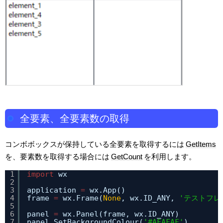
全要素、全要素数の取得
コンボボックスが保持している全要素を取得するには
GetItems
を、要素数を取得する場合には
GetCount
を利用します。
1
import
wx
2
3
application 
=
wx.App()
4
frame 
=
wx.Frame(
None
, wx.ID_ANY, 
'テストフレ
5
6
panel 
=
wx.Panel(frame, wx.ID_ANY)
7
panel.SetBackgroundColour(
'#AFAFAF'
)