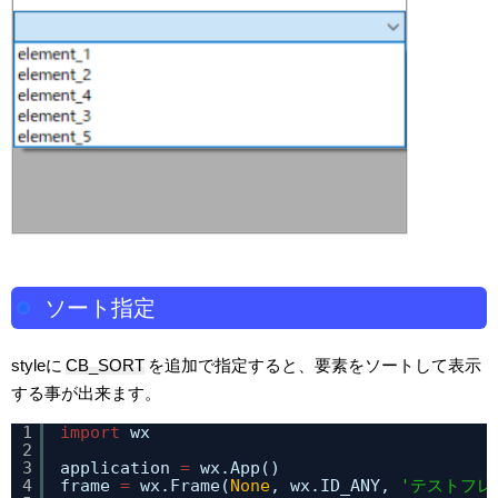
ソート指定
styleに
CB_SORT
を追加で指定すると、要素をソートして表示
する事が出来ます。
1
import
wx
2
3
application 
=
wx.App()
4
frame 
=
wx.Frame(
None
, wx.ID_ANY, 
'テストフレ