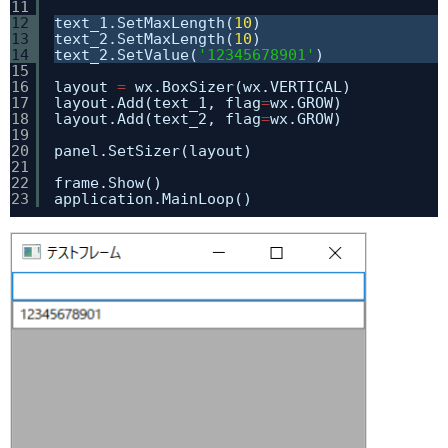
11
12
text_1.SetMaxLength(
10
)
13
text_2.SetMaxLength(
10
)
14
text_2.SetValue(
'12345678901'
)
15
16
layout 
=
wx.BoxSizer(wx.VERTICAL)
17
layout.Add(text_1, flag
=
wx.GROW)
18
layout.Add(text_2, flag
=
wx.GROW)
19
20
panel.SetSizer(layout)
21
22
frame.Show()
23
application.MainLoop()