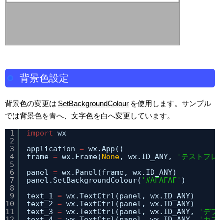
背景色設定
背景色の変更は
SetBackgroundColour
を使用します。サンプル
では背景色を青へ、文字色を白へ変更しています。
1
import
wx
2
3
application 
=
wx.App()
4
frame 
=
wx.Frame(
None
, wx.ID_ANY, 
'テストフレ
5
6
panel 
=
wx.Panel(frame, wx.ID_ANY)
7
panel.SetBackgroundColour(
'#AFAFAF'
)
8
9
text_1 
=
wx.TextCtrl(panel, wx.ID_ANY)
10
text_2 
=
wx.TextCtrl(panel, wx.ID_ANY)
11
text_3 
=
wx.TextCtrl(panel, wx.ID_ANY, 
'デフ
12
text_4 
=
wx.TextCtrl(panel, wx.ID_ANY, 
'カス