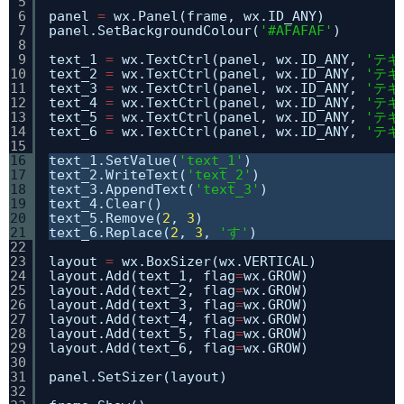
5
6
panel 
=
wx.Panel(frame, wx.ID_ANY)
7
panel.SetBackgroundColour(
'#AFAFAF'
)
8
9
text_1 
=
wx.TextCtrl(panel, wx.ID_ANY, 
'テキ
10
text_2 
=
wx.TextCtrl(panel, wx.ID_ANY, 
'テキ
11
text_3 
=
wx.TextCtrl(panel, wx.ID_ANY, 
'テキ
12
text_4 
=
wx.TextCtrl(panel, wx.ID_ANY, 
'テキ
13
text_5 
=
wx.TextCtrl(panel, wx.ID_ANY, 
'テキ
14
text_6 
=
wx.TextCtrl(panel, wx.ID_ANY, 
'テキ
15
16
text_1.SetValue(
'text_1'
)
17
text_2.WriteText(
'text_2'
)
18
text_3.AppendText(
'text_3'
)
19
text_4.Clear()
20
text_5.Remove(
2
, 
3
)
21
text_6.Replace(
2
, 
3
, 
'す'
)
22
23
layout 
=
wx.BoxSizer(wx.VERTICAL)
24
layout.Add(text_1, flag
=
wx.GROW)
25
layout.Add(text_2, flag
=
wx.GROW)
26
layout.Add(text_3, flag
=
wx.GROW)
27
layout.Add(text_4, flag
=
wx.GROW)
28
layout.Add(text_5, flag
=
wx.GROW)
29
layout.Add(text_6, flag
=
wx.GROW)
30
31
panel.SetSizer(layout)
32