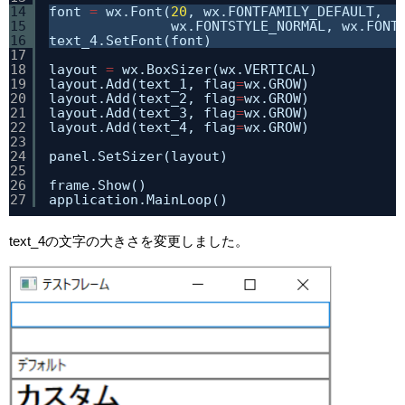
14
font 
=
wx.Font(
20
, wx.FONTFAMILY_DEFAULT, 
15
wx.FONTSTYLE_NORMAL, wx.FONT
16
text_4.SetFont(font)
17
18
layout 
=
wx.BoxSizer(wx.VERTICAL)
19
layout.Add(text_1, flag
=
wx.GROW)
20
layout.Add(text_2, flag
=
wx.GROW)
21
layout.Add(text_3, flag
=
wx.GROW)
22
layout.Add(text_4, flag
=
wx.GROW)
23
24
panel.SetSizer(layout)
25
26
frame.Show()
27
application.MainLoop()
text_4の文字の大きさを変更しました。