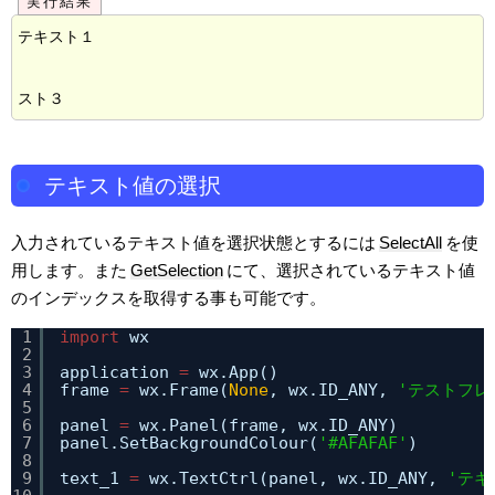
テキスト１

テキスト値の選択
入力されているテキスト値を選択状態とするには
SelectAll
を使
用します。また
GetSelection
にて、選択されているテキスト値
のインデックスを取得する事も可能です。
1
import
wx
2
3
application 
=
wx.App()
4
frame 
=
wx.Frame(
None
, wx.ID_ANY, 
'テストフレ
5
6
panel 
=
wx.Panel(frame, wx.ID_ANY)
7
panel.SetBackgroundColour(
'#AFAFAF'
)
8
9
text_1 
=
wx.TextCtrl(panel, wx.ID_ANY, 
'テキ