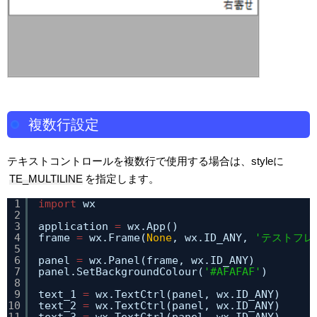
複数行設定
テキストコントロールを複数行で使用する場合は、styleに
TE_MULTILINE
を指定します。
1
import
wx
2
3
application 
=
wx.App()
4
frame 
=
wx.Frame(
None
, wx.ID_ANY, 
'テストフレ
5
6
panel 
=
wx.Panel(frame, wx.ID_ANY)
7
panel.SetBackgroundColour(
'#AFAFAF'
)
8
9
text_1 
=
wx.TextCtrl(panel, wx.ID_ANY)
10
text_2 
=
wx.TextCtrl(panel, wx.ID_ANY)
11
text_3 
=
wx.TextCtrl(panel, wx.ID_ANY)