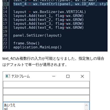
12
text_4 
=
wx.TextCtrl(panel, wx.ID_ANY, styl
13
14
layout 
=
wx.BoxSizer(wx.VERTICAL)
15
layout.Add(text_1, flag
=
wx.GROW)
16
layout.Add(text_2, flag
=
wx.GROW)
17
layout.Add(text_3, flag
=
wx.GROW)
18
layout.Add(text_4, flag
=
wx.GROW)
19
20
panel.SetSizer(layout)
21
22
frame.Show()
23
application.MainLoop()
text_4のみ複数行の入力が可能となりました。指定無しの場合
はデフォルトで単一行が適用されます。