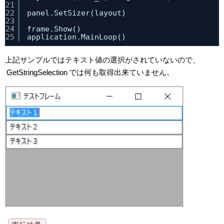
21
22
panel.SetSizer(layout)
23
24
frame.Show()
25
application.MainLoop()
上記サンプルではテキスト値の選択がされていないので、
GetStringSelection
では何も取得出来ていません。