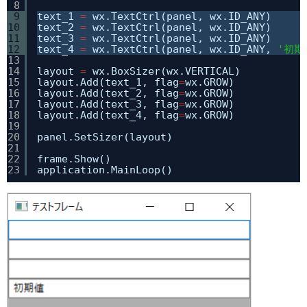
8
9
text_1 
=
wx.TextCtrl(panel, wx.ID_ANY)
10
text_2 
=
wx.TextCtrl(panel, wx.ID_ANY)
11
text_3 
=
wx.TextCtrl(panel, wx.ID_ANY)
12
text_4 
=
wx.TextCtrl(panel, wx.ID_ANY, 
'初期
13
14
layout 
=
wx.BoxSizer(wx.VERTICAL)
15
layout.Add(text_1, flag
=
wx.GROW)
16
layout.Add(text_2, flag
=
wx.GROW)
17
layout.Add(text_3, flag
=
wx.GROW)
18
layout.Add(text_4, flag
=
wx.GROW)
19
20
panel.SetSizer(layout)
21
22
frame.Show()
23
application.MainLoop()