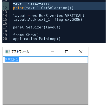
10
11
text_1.SelectAll()
12
print
(text_1.GetSelection())
13
14
layout 
=
wx.BoxSizer(wx.VERTICAL)
15
layout.Add(text_1, flag
=
wx.GROW)
16
17
panel.SetSizer(layout)
18
19
frame.Show()
20
application.MainLoop()