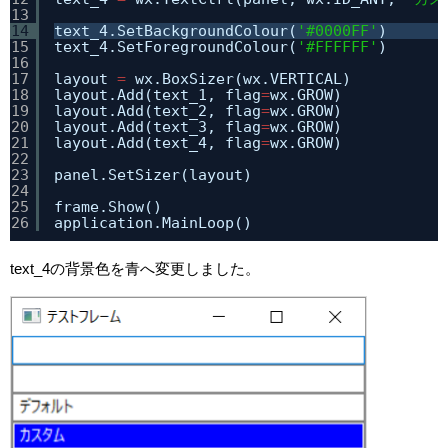
13
14
text_4.SetBackgroundColour(
'#0000FF'
)
15
text_4.SetForegroundColour(
'#FFFFFF'
)
16
17
layout 
=
wx.BoxSizer(wx.VERTICAL)
18
layout.Add(text_1, flag
=
wx.GROW)
19
layout.Add(text_2, flag
=
wx.GROW)
20
layout.Add(text_3, flag
=
wx.GROW)
21
layout.Add(text_4, flag
=
wx.GROW)
22
23
panel.SetSizer(layout)
24
25
frame.Show()
26
application.MainLoop()
text_4の背景色を青へ変更しました。