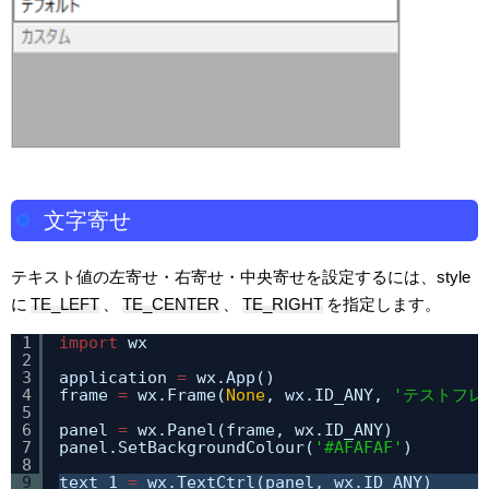
文字寄せ
テキスト値の左寄せ・右寄せ・中央寄せを設定するには、style
に
TE_LEFT
、
TE_CENTER
、
TE_RIGHT
を指定します。
1
import
wx
2
3
application 
=
wx.App()
4
frame 
=
wx.Frame(
None
, wx.ID_ANY, 
'テストフレ
5
6
panel 
=
wx.Panel(frame, wx.ID_ANY)
7
panel.SetBackgroundColour(
'#AFAFAF'
)
8
9
text_1 
=
wx.TextCtrl(panel, wx.ID_ANY)