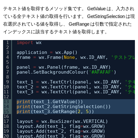
テキスト値を取得するメソッド集です。
GetValue
は、入力され
ている全テキスト値の取得を行います。
GetStringSelection
は現
在選択されている値を取得し、
GetRange
は引数で指定された
インデックスに該当するテキスト値を取得します。
1
import
wx
2
3
application 
=
wx.App()
4
frame 
=
wx.Frame(
None
, wx.ID_ANY, 
'テストフレ
5
6
panel 
=
wx.Panel(frame, wx.ID_ANY)
7
panel.SetBackgroundColour(
'#AFAFAF'
)
8
9
text_1 
=
wx.TextCtrl(panel, wx.ID_ANY, 
'テキ
10
text_2 
=
wx.TextCtrl(panel, wx.ID_ANY, 
'テキ
11
text_3 
=
wx.TextCtrl(panel, wx.ID_ANY, 
'テキ
12
13
print
(text_1.GetValue())
14
print
(text_2.GetStringSelection())
15
print
(text_3.GetRange(
2
, 
5
))
16
17
layout 
=
wx.BoxSizer(wx.VERTICAL)
18
layout.Add(text_1, flag
=
wx.GROW)
19
layout.Add(text_2, flag
=
wx.GROW)
20
layout.Add(text_3, flag
=
wx.GROW)