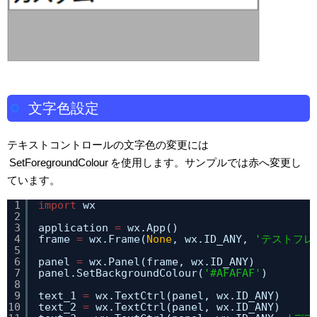
文字色設定
テキストコントロールの文字色の変更には
SetForegroundColour
を使用します。サンプルでは赤へ変更し
ています。
1
import
wx
2
3
application 
=
wx.App()
4
frame 
=
wx.Frame(
None
, wx.ID_ANY, 
'テストフレ
5
6
panel 
=
wx.Panel(frame, wx.ID_ANY)
7
panel.SetBackgroundColour(
'#AFAFAF'
)
8
9
text_1 
=
wx.TextCtrl(panel, wx.ID_ANY)
10
text_2 
=
wx.TextCtrl(panel, wx.ID_ANY)