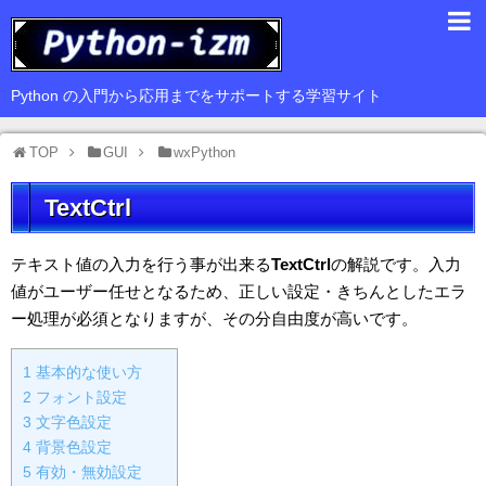
入門編
Python の入門から応用までをサポートする学習サイト
基礎編
TOP
GUI
wxPython
応用編
TextCtrl
豆知識
サードパーティ
テキスト値の入力を行う事が出来る
TextCtrl
の解説です。入力
値がユーザー任せとなるため、正しい設定・きちんとしたエラ
Web
ー処理が必須となりますが、その分自由度が高いです。
GUI
1
基本的な使い方
データ解析
2
フォント設定
3
文字色設定
4
背景色設定
5
有効・無効設定