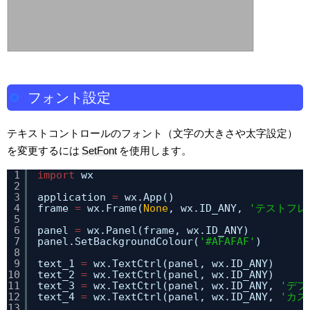
フォント設定
テキストコントロールのフォント（文字の大きさや太字設定）
を変更するには
SetFont
を使用します。
1
import
wx
2
3
application 
=
wx.App()
4
frame 
=
wx.Frame(
None
, wx.ID_ANY, 
'テストフレ
5
6
panel 
=
wx.Panel(frame, wx.ID_ANY)
7
panel.SetBackgroundColour(
'#AFAFAF'
)
8
9
text_1 
=
wx.TextCtrl(panel, wx.ID_ANY)
10
text_2 
=
wx.TextCtrl(panel, wx.ID_ANY)
11
text_3 
=
wx.TextCtrl(panel, wx.ID_ANY, 
'デフ
12
text_4 
=
wx.TextCtrl(panel, wx.ID_ANY, 
'カス
13