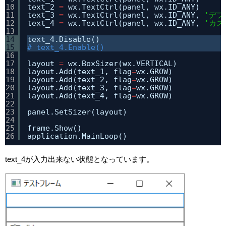
10
text_2 
=
wx.TextCtrl(panel, wx.ID_ANY)
11
text_3 
=
wx.TextCtrl(panel, wx.ID_ANY, 
'デフ
12
text_4 
=
wx.TextCtrl(panel, wx.ID_ANY, 
'カス
13
14
text_4.Disable()
15
# text_4.Enable()
16
17
layout 
=
wx.BoxSizer(wx.VERTICAL)
18
layout.Add(text_1, flag
=
wx.GROW)
19
layout.Add(text_2, flag
=
wx.GROW)
20
layout.Add(text_3, flag
=
wx.GROW)
21
layout.Add(text_4, flag
=
wx.GROW)
22
23
panel.SetSizer(layout)
24
25
frame.Show()
26
application.MainLoop()
text_4が入力出来ない状態となっています。