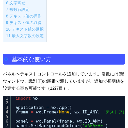
6
文字寄せ
7
複数行設定
8
テキスト値の操作
9
テキスト値の取得
10
テキスト値の選択
11
最大文字数の設定
基本的な使い方
パネルへテキストコントロールを追加しています。引数には(親
ウィンドウ、識別子)の順番で渡していますが、追加で初期値を
設定する事も可能です（12行目）。
1
import
wx
2
3
application 
=
wx.App()
4
frame 
=
wx.Frame(
None
, wx.ID_ANY, 
'テストフレ
5
6
panel 
=
wx.Panel(frame, wx.ID_ANY)
7
panel.SetBackgroundColour(
'#AFAFAF'
)