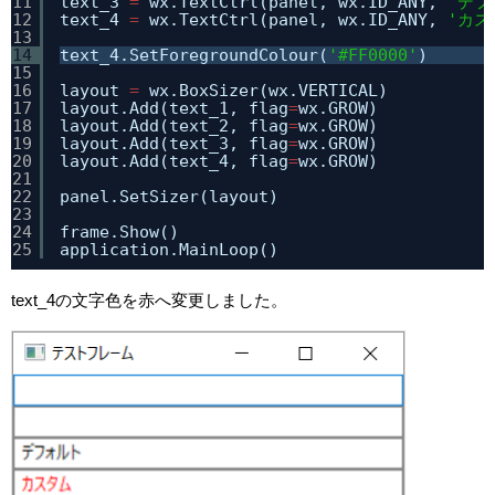
11
text_3 
=
wx.TextCtrl(panel, wx.ID_ANY, 
'デフ
12
text_4 
=
wx.TextCtrl(panel, wx.ID_ANY, 
'カス
13
14
text_4.SetForegroundColour(
'#FF0000'
)
15
16
layout 
=
wx.BoxSizer(wx.VERTICAL)
17
layout.Add(text_1, flag
=
wx.GROW)
18
layout.Add(text_2, flag
=
wx.GROW)
19
layout.Add(text_3, flag
=
wx.GROW)
20
layout.Add(text_4, flag
=
wx.GROW)
21
22
panel.SetSizer(layout)
23
24
frame.Show()
25
application.MainLoop()
text_4の文字色を赤へ変更しました。