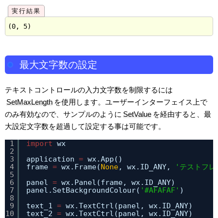
最大文字数の設定
テキストコントロールの入力文字数を制限するには
SetMaxLength
を使用します。ユーザーインターフェイス上で
のみ有効なので、サンプルのように
SetValue
を経由すると、最
大設定文字数を超過して設定する事は可能です。
1
import
wx
2
3
application 
=
wx.App()
4
frame 
=
wx.Frame(
None
, wx.ID_ANY, 
'テストフレ
5
6
panel 
=
wx.Panel(frame, wx.ID_ANY)
7
panel.SetBackgroundColour(
'#AFAFAF'
)
8
9
text_1 
=
wx.TextCtrl(panel, wx.ID_ANY)
10
text_2 
=
wx.TextCtrl(panel, wx.ID_ANY)