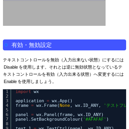
有効・無効設定
テキストコントロールを無効（入力出来ない状態）にするには
Disable
を使用します。それとは逆に無効状態となっているテ
キストコントロールを有効（入力出来る状態）へ変更するには
Enable
を使用しましょう。
1
import
wx
2
3
application 
=
wx.App()
4
frame 
=
wx.Frame(
None
, wx.ID_ANY, 
'テストフレ
5
6
panel 
=
wx.Panel(frame, wx.ID_ANY)
7
panel.SetBackgroundColour(
'#AFAFAF'
)
8
9
text_1 
=
wx.TextCtrl(panel, wx.ID_ANY)