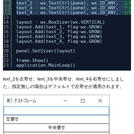
10
text_2 
=
wx.TextCtrl(panel, wx.ID_ANY, 
'左寄
11
text_3 
=
wx.TextCtrl(panel, wx.ID_ANY, 
'中央
12
text_4 
=
wx.TextCtrl(panel, wx.ID_ANY, 
'右寄
13
14
layout 
=
wx.BoxSizer(wx.VERTICAL)
15
layout.Add(text_1, flag
=
wx.GROW)
16
layout.Add(text_2, flag
=
wx.GROW)
17
layout.Add(text_3, flag
=
wx.GROW)
18
layout.Add(text_4, flag
=
wx.GROW)
19
20
panel.SetSizer(layout)
21
22
frame.Show()
23
application.MainLoop()
text_2を左寄せ、text_3を中央寄せ、text_4を右寄せにしまし
た。指定無しの場合はデフォルトで左寄せが適用されます。