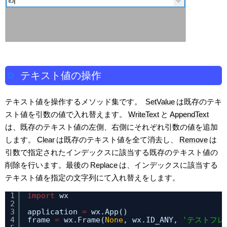
テキスト値の操作
テキスト値を操作するメソッド集です。
SetValue
は既存のテキ
スト値を引数の値で入れ替えます。
WriteText
と
AppendText
は、既存のテキスト値の左側、右側にそれぞれ引数の値を追加
します。
Clear
は既存のテキスト値を全て消去し、
Remove
は
引数で指定されたインデックスに該当する既存のテキスト値の
削除を行います。最後の
Replace
は、インデックスに該当する
テキスト値を指定の文字列にて入れ替えをします。
1
import
wx
2
3
application 
=
wx.App()
4
frame 
=
wx.Frame(
None
, wx.ID_ANY, 
'テストフレ