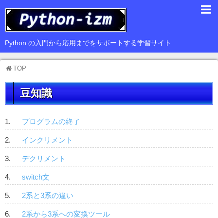
入門編
Python の入門から応用までをサポートする学習サイト
基礎編
TOP
応用編
豆知識
豆知識
サードパーティ
プログラムの終了
Web
インクリメント
GUI
デクリメント
データ解析
switch文
2系と3系の違い
2系から3系への変換ツール