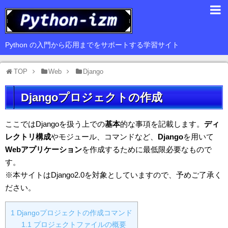
入門編
Python の入門から応用までをサポートする学習サイト
基礎編
TOP
Web
Django
応用編
Djangoプロジェクトの作成
豆知識
サードパーティ
ここではDjangoを扱う上での
基本
的な事項を記載します。
ディ
レクトリ構成
やモジュール、コマンドなど、
Django
を用いて
Web
Webアプリケーション
を作成するために最低限必要なもので
す。
GUI
※本サイトはDjango2.0を対象としていますので、予めご了承く
データ解析
ださい。
1
Djangoプロジェクトの作成コマンド
1.1
プロジェクトファイルの概要